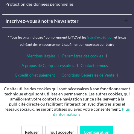
Protection des données personnelles
Inscrivez-vous à notre Newsletter
* Tous les prix indiqués * comprennent la TVA et les
frais d'expédition
et le cas
échéant de remboursement, sauf mention expresse contraire
Mentions légales
Paramètres des cookies
A propos de Camp’ accessoires
Contactez-nous
Expédition et paiement
Conditions Générales de Vente
Droit de rétractation
Protection des données personnelles
Ce site utilise des cookies qui sont nécessaires à son fonctionnement
technique et qui sont utilisés en permanence. Les autres cookies, qui
améliorent votre confort de navigation sur ce site, servent à la
publicité directe ou facilitent l'interaction avec d'autres sites et
réseaux sociaux, ne seront utilisés qu'avec votre consentement.
Plus
d'informations
Refuser
Tout accepter
Configuration