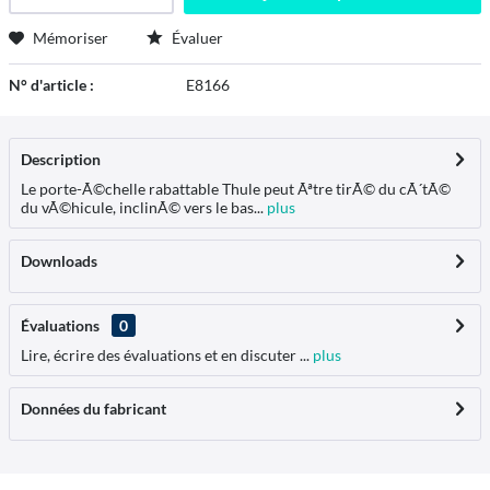
Mémoriser
Évaluer
N° d'article :
E8166
Description
Le porte-Ã©chelle rabattable Thule peut Ãªtre tirÃ© du cÃ´tÃ©
du vÃ©hicule, inclinÃ© vers le bas...
plus
Downloads
Évaluations
0
Lire, écrire des évaluations et en discuter ...
plus
Données du fabricant