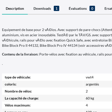
Description
Downloads
1
Évaluations
0
Ersa
Equipement de base pour 2 vÃ©los. Avec support de pare-chocs (Attention
aluminium, vis en acier inoxydable. TestÃ© par le TÃV/GS. avec suppo
vÃ©hicule, rails pour vÃ©lo avec fixation Quick Safe, avec entretoise
Bike Block Pro II 44132, Bike Block Pro IV 44134 (voir accessoires vÃ©l
Contenu de la livraison:
Porte-vélos avec fixation au véhicule, rails pou
.
type de véhicule:
vwt4
coloris:
argentés
Nombre de vélos:
2
La capacité de charge:
60 kg
Vélos maximum:
4