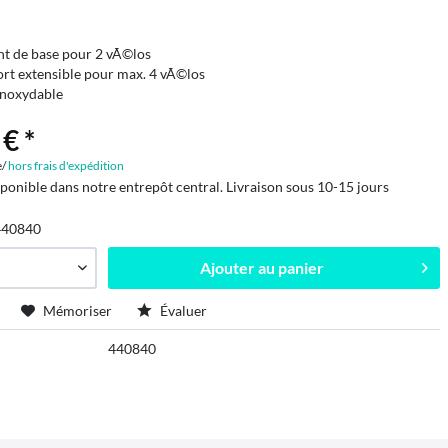
t de base pour 2 vÃ©los
rt extensible pour max. 4 vÃ©los
inoxydable
€ *
e/
hors frais d'expédition
sponible dans notre entrepôt central. Livraison sous 10-15 jours
440840
Ajouter au
panier
Mémoriser
Évaluer
440840