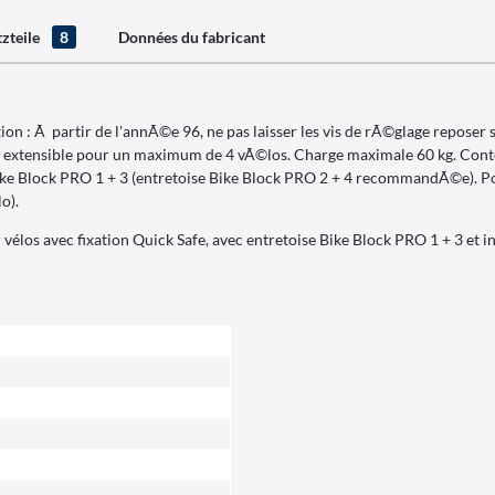
tzteile
8
Données du fabricant
 : Ã partir de l'annÃ©e 96, ne pas laisser les vis de rÃ©glage reposer s
rt extensible pour un maximum de 4 vÃ©los. Charge maximale 60 kg. Cont
 Bike Block PRO 1 + 3 (entretoise Bike Block PRO 2 + 4 recommandÃ©e). P
o).
r vélos avec fixation Quick Safe, avec entretoise Bike Block PRO 1 + 3 et i