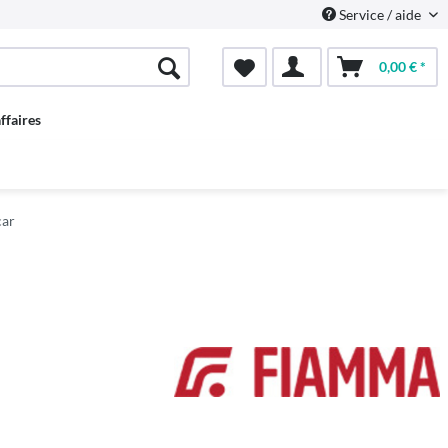
Service / aide
0,00 € *
ffaires
car