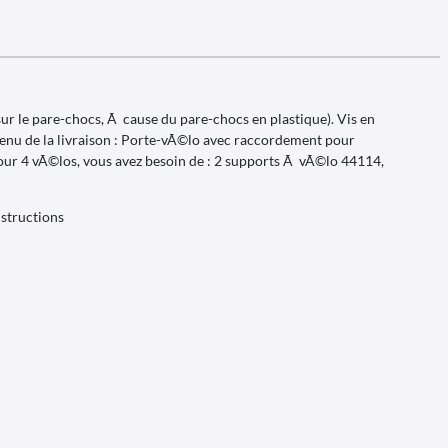
ur le pare-chocs, Ã cause du pare-chocs en plastique). Vis en
enu de la livraison : Porte-vÃ©lo avec raccordement pour
our 4 vÃ©los, vous avez besoin de : 2 supports Ã vÃ©lo 44114,
nstructions