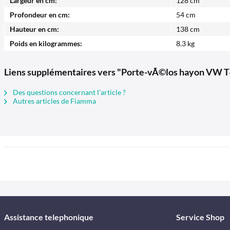
Largeur en cm:
128 cm
Profondeur en cm:
54 cm
Hauteur en cm:
138 cm
Poids en kilogrammes:
8.3 kg
Liens supplémentaires vers "Porte-vÃ©los hayon VW T4
Des questions concernant l'article ?
Autres articles de Fiamma
Assistance telephonique
Service Shop