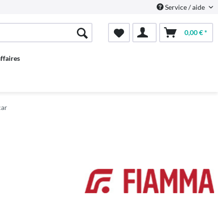
Service / aide
0,00 € *
ffaires
car