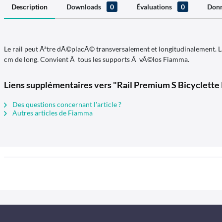
Description
Downloads
0
Évaluations
0
Donn
Le rail peut Ãªtre dÃ©placÃ© transversalement et longitudinalement. La 
cm de long. Convient Ã tous les supports Ã vÃ©los Fiamma.
Liens supplémentaires vers "Rail Premium S Bicyclette
Des questions concernant l'article ?
Autres articles de Fiamma