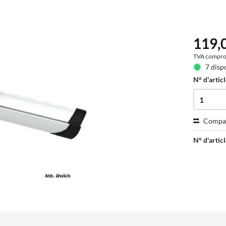
119,0
TVA compro
7 disp
N° d'articl
Compa
N° d'articl