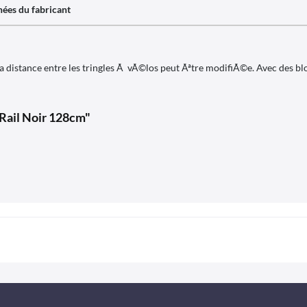
ées du fabricant
distance entre les tringles Ã vÃ©los peut Ãªtre modifiÃ©e. Avec des blocs
 Rail Noir 128cm"