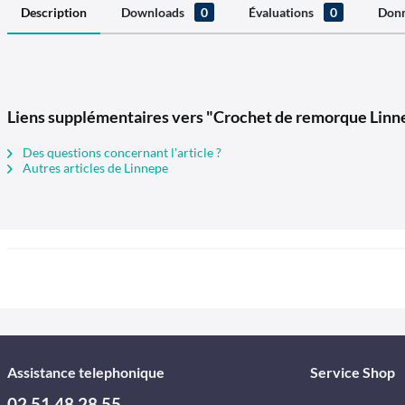
Description
Downloads
0
Évaluations
0
Donn
Liens supplémentaires vers "Crochet de remorque Linne
Des questions concernant l'article ?
Autres articles de Linnepe
Assistance telephonique
Service Shop
02 51 48 28 55