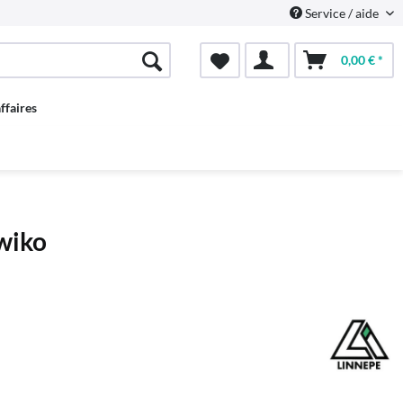
Service / aide
0,00 € *
ffaires
awiko