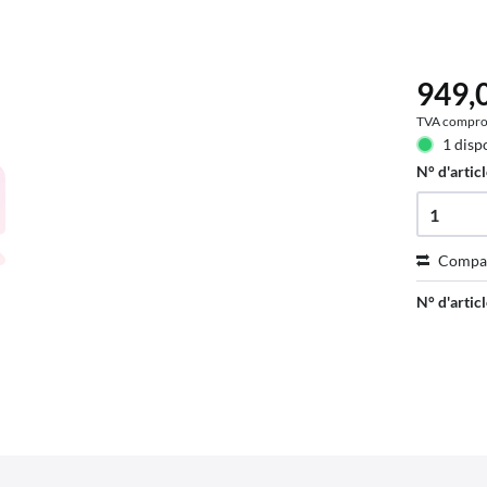
949,0
TVA compro
1 disp
N° d'articl
Compa
N° d'articl