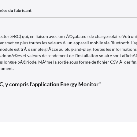
ées du fabricant
 S-BC) qui, en liaison avec un rÃ©gulateur de charge solaire Votronic
ansmet en plus toutes les valeurs Ã un appareil mobile via Bluetooth. L'a
dule est trÃ¨s simple grÃ¢ce au plug-and-play. Toutes les informations rel
s donnÃ©es et valeurs de rendement de l'installation solaire sont affich
longue pÃ©riode. MÃªme la sortie sous forme de fichier CSV Ã des fins 
moment.
, y compris l'application Energy Monitor"