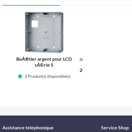
BoÃ®tier argent pour LCD
801013
sÃ©rie S
20,50 € *
2 Produit(s) disponible(s)
Assistance telephonique
Service Shop