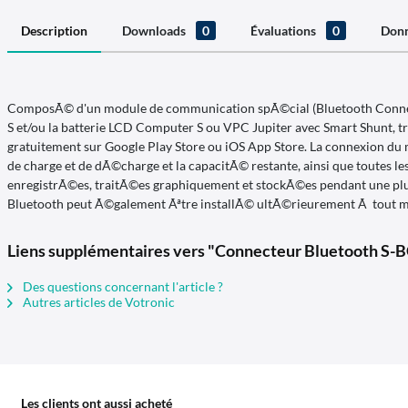
Description
Downloads
0
Évaluations
0
Donn
ComposÃ© d'un module de communication spÃ©cial (Bluetooth Connector
S et/ou la batterie LCD Computer S ou VPC Jupiter avec Smart Shunt, tr
gratuitement sur Google Play Store ou iOS App Store. La connexion du mo
de charge et de dÃ©charge et la capacitÃ© restante, ainsi que toutes le
enregistrÃ©es, traitÃ©es graphiquement et stockÃ©es pendant une plus 
Bluetooth peut Ã©galement Ãªtre installÃ© ultÃ©rieurement Ã tout 
Liens supplémentaires vers "Connecteur Bluetooth S-BC
Des questions concernant l'article ?
Autres articles de Votronic
Les clients ont aussi acheté