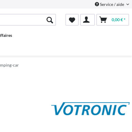
Service / aide
0,00 € *
ffaires
mping-car