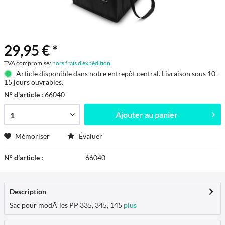
29,95 € *
TVA compromise/
hors frais d'expédition
Article disponible dans notre entrepôt central. Livraison sous 10-
15 jours ouvrables.
N° d'article :
66040
Ajouter au
panier
Mémoriser
Évaluer
N° d'article :
66040
Description
Sac pour modÃ¨les PP 335, 345, 145
plus