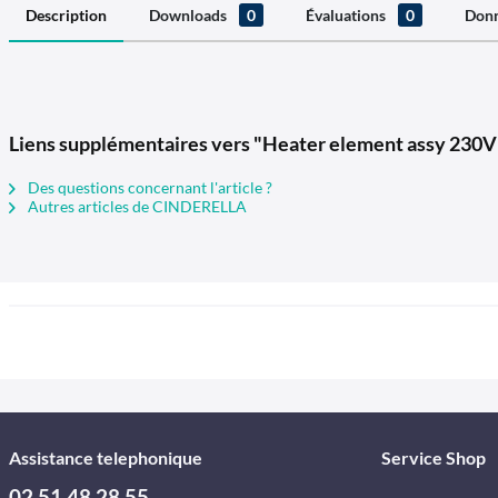
Description
Downloads
0
Évaluations
0
Donn
Liens supplémentaires vers "Heater element assy 230V
Des questions concernant l'article ?
Autres articles de CINDERELLA
Assistance telephonique
Service Shop
02 51 48 28 55