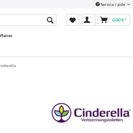
Service / aide
0,00 € *
ffaires
inderella