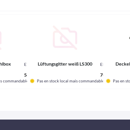
hlbox
Lüftungsgitter weiß LS300
Deckel
E13633
E545
54,62 € *
70,98 € *
ais commandable.
Pas en stock local mais commandable.
Pas en st