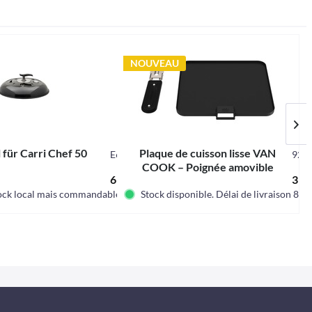
NOUVEAU
 für Carri Chef 50
Plaque de cuisson lisse VAN
E6606
925
COOK – Poignée amovible
69,95 € *
39,9
ock local mais commandable.
Stock disponible. Délai de livraison 8-1