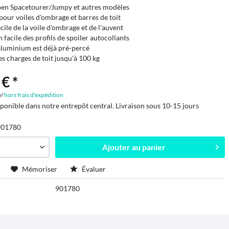
oen Spacetourer/Jumpy et autres modèles
pour voiles d'ombrage et barres de toit
acile de la voile d'ombrage et de l'auvent
n facile des profils de spoiler autocollants
 aluminium est déjà pré-percé
s charges de toit jusqu'à 100 kg
€ *
e/
hors frais d'expédition
sponible dans notre entrepôt central. Livraison sous 10-15 jours
901780
Ajouter au
panier
Mémoriser
Évaluer
901780