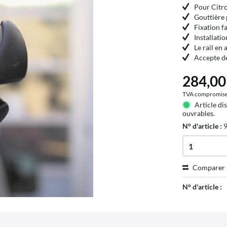
Pour Citr
Gouttière 
Fixation f
Installatio
Le rail en
Accepte de
284,00 
TVA compromis
Article di
ouvrables.
N° d'article :
Comparer
N° d'article :