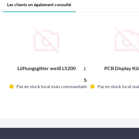
Les clients on également consulté
Lüftungsgitter weiß LS200
PCB Display Kü
E7027
50,20 € *
Pas en stock local mais commandable.
Pas en stock local m