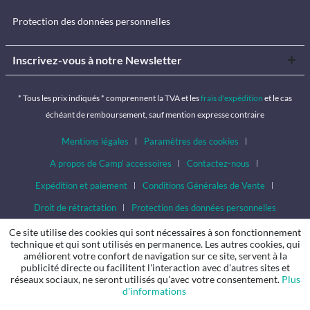
Protection des données personnelles
Inscrivez-vous à notre Newsletter
* Tous les prix indiqués * comprennent la TVA et les
frais d'expédition
et le cas
échéant de remboursement, sauf mention expresse contraire
Mentions légales
Paramètres des cookies
A propos de Camp’ accessoires
Contactez-nous
Expédition et paiement
Conditions Générales de Vente
Droit de rétractation
Protection des données personnelles
Ce site utilise des cookies qui sont nécessaires à son fonctionnement
technique et qui sont utilisés en permanence. Les autres cookies, qui
améliorent votre confort de navigation sur ce site, servent à la
publicité directe ou facilitent l'interaction avec d'autres sites et
réseaux sociaux, ne seront utilisés qu'avec votre consentement.
Plus
d'informations