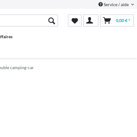
Service / aide
0,00 € *
ffaires
euble camping-car