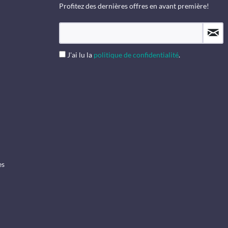
Profitez des dernières offres en avant première!
J'ai lu la
politique de confidentialité
.
es