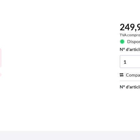
249,9
TVA compro
Dispon
N° d'articl
Compa
N° d'articl