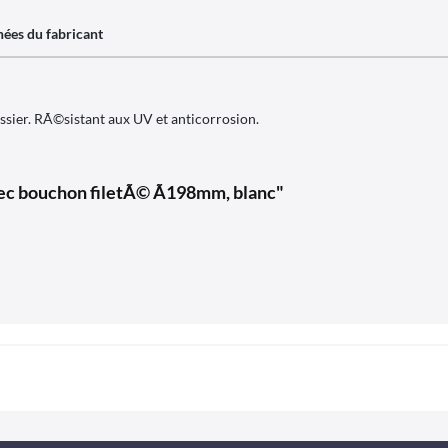
ées du fabricant
ssier. RÃ©sistant aux UV et anticorrosion.
vec bouchon filetÃ© Ã198mm, blanc"